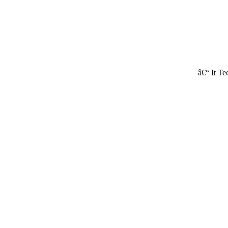
â€“ It T